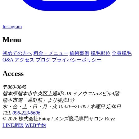
Instagram
Menu
初めての方へ
料金・メニュー
施術事例
脱毛部位
全身脱毛
Q&A
アクセス
ブログ
プライバシーポリシー
Access
〒860-0845
熊本県熊本市中央区上通町4-18 イノウエNo.3ビル4階
熊本市電「通町筋」より徒歩1分
水・金・土・日・月・火 10:00〜21:00 / 木曜日 定休日
TEL
096-223-6606
© 2026 株式会社Entop / メンズ脱毛専門サロン Reyz
LINE相談
WEB予約