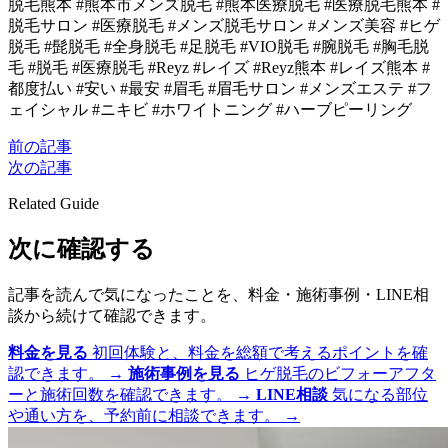
脱毛熊本 #熊本市メンズ脱毛 #熊本医療脱毛 #医療脱毛熊本 #
脱毛サロン #医療脱毛 #メンズ脱毛サロン #メンズ美容 #ヒゲ
脱毛 #髭脱毛 #全身脱毛 #足脱毛 #VIO脱毛 #腕脱毛 #胸毛脱
毛 #脱毛 #医療脱毛 #Reyz #レイズ #Reyz熊本 #レイズ熊本 #
都度払い #安い #最安 #眉毛 #眉毛サロン #メンズエステ #フ
ェイシャル #ニキビ #ホワイトニング #ハーブピーリング
前の記事
次の記事
Related Guide
次に確認する
記事を読んで気になったことを、料金・施術事例・LINE相
談から続けて確認できます。
料金を見る
初回体験と、料金を総額で考えるポイントを確
認できます。
→
施術事例を見る
ヒゲ脱毛のビフォーアフタ
ーと施術回数を確認できます。
→
LINE相談
気になる部位
や通い方を、予約前に相談できます。
→