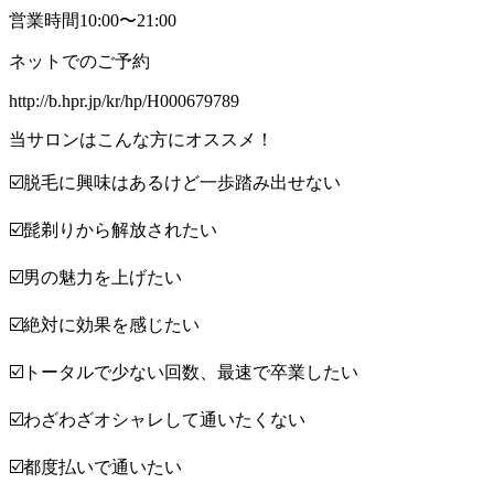
営業時間10:00〜21:00
ネットでのご予約
http://b.hpr.jp/kr/hp/H000679789
当サロンはこんな方にオススメ！
☑️脱毛に興味はあるけど一歩踏み出せない
☑️髭剃りから解放されたい
☑️男の魅力を上げたい
☑️絶対に効果を感じたい
☑️トータルで少ない回数、最速で卒業したい
☑️わざわざオシャレして通いたくない
☑️都度払いで通いたい