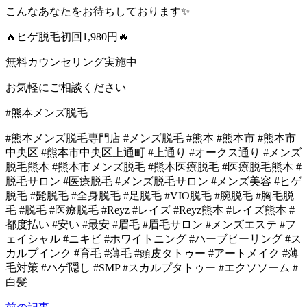
こんなあなたをお待ちしております✨
🔥ヒゲ脱毛初回1,980円🔥
無料カウンセリング実施中
お気軽にご相談ください
#熊本メンズ脱毛
#熊本メンズ脱毛専門店 #メンズ脱毛 #熊本 #熊本市 #熊本市
中央区 #熊本市中央区上通町 #上通り #オークス通り #メンズ
脱毛熊本 #熊本市メンズ脱毛 #熊本医療脱毛 #医療脱毛熊本 #
脱毛サロン #医療脱毛 #メンズ脱毛サロン #メンズ美容 #ヒゲ
脱毛 #髭脱毛 #全身脱毛 #足脱毛 #VIO脱毛 #腕脱毛 #胸毛脱
毛 #脱毛 #医療脱毛 #Reyz #レイズ #Reyz熊本 #レイズ熊本 #
都度払い #安い #最安 #眉毛 #眉毛サロン #メンズエステ #フ
ェイシャル #ニキビ #ホワイトニング #ハーブピーリング #ス
カルプインク #育毛 #薄毛 #頭皮タトゥー #アートメイク #薄
毛対策 #ハゲ隠し #SMP #スカルプタトゥー #エクソソーム #
白髪