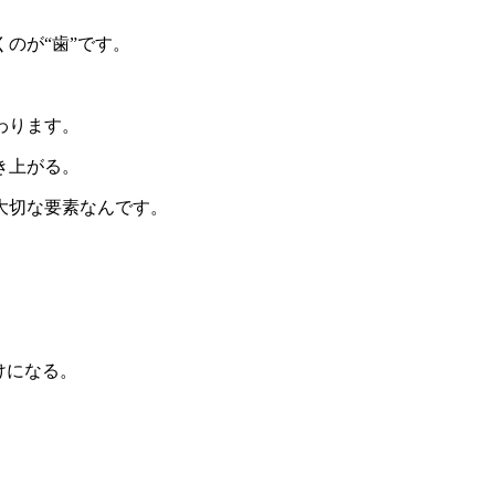
のが“歯”です。
わります。
き上がる。
大切な要素なんです。
けになる。