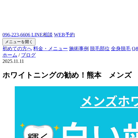
096-223-6606
LINE相談
WEB予約
メニューを開く
初めての方へ
料金・メニュー
施術事例
脱毛部位
全身脱毛
Q
ホーム
/
ブログ
2025.11.11
ホワイトニングの勧め！熊本 メンズ